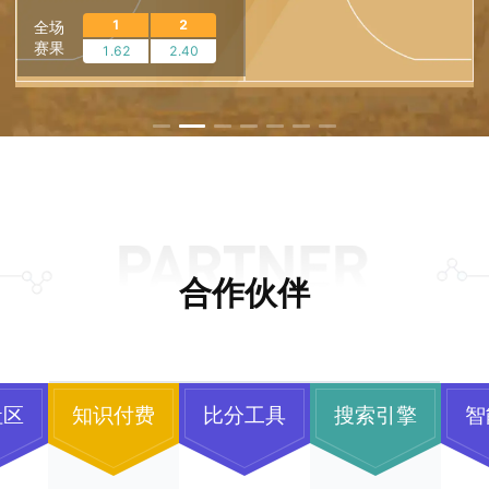
1
X
2
全场
1
2
全场
1
2
全场
赛果
6.00
1.20
13.00
赛果
2.20
2.60
赛果
支持多款主流电竞项目
1.62
2.40
王者荣耀
Dota 2
CS:GO
LOL
合作伙伴
社区
知识付费
比分工具
搜索引擎
智